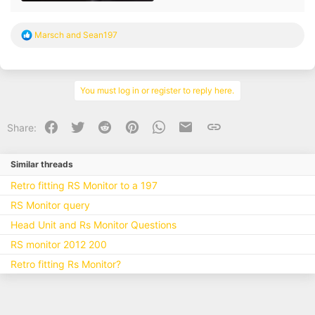
R
Marsch
and
Sean197
e
a
c
t
i
You must log in or register to reply here.
o
n
s
Facebook
Twitter
Reddit
Pinterest
WhatsApp
Email
Link
Share:
:
Similar threads
Retro fitting RS Monitor to a 197
RS Monitor query
Head Unit and Rs Monitor Questions
RS monitor 2012 200
Retro fitting Rs Monitor?