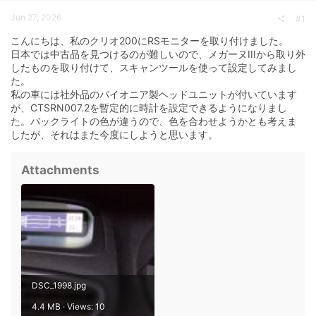
a
e
Jun 27, 2026
r
#1
t
こんにちは、私のクリオ200にRSモニターを取り付けました。
e
r
日本では中古品を見つけるのが難しいので、メガーヌIIIから取り外
したものを取り付けて、スキャンツールを使って設定してみまし
た。
私の車には社外品のパイオニア製ヘッドユニットが付いています
が、CTSRN007.2を暫定的に時計を設定できるようになりまし
た。バックライトの色が違うので、色を合わせようかとも考えま
したが、それはまた今度にしようと思います。
Attachments
DSC_1998.jpg
4.4 MB · Views: 10