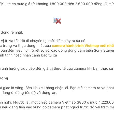
Lite có mức giá từ khoảng 1.890.000 đến 2.690.000 đồng. Ở mức n
 dòng rẻ nhất:
vị trí và tốc độ di chuyển tại thời điểm xảy ra sự cố
ặc trưng và thực dụng nhất của
camera hành trình Vietmap mới nhấ
h ban đêm yếu hơn rõ rệt so với các dòng dùng cảm biến Sony Starvi
ành trình hoặc nhận cảnh báo từ xa
ảnh hưởng trực tiếp đến giá trị thực tế của camera khi bạn thực sự
trọng
 giao lộ vắng. Bên kia xe không nhận lỗi. Bạn mở camera ra và phát
 đang đi đúng tốc độ và đúng làn.
bạn nghĩ. Ngược lại, một chiếc camera Vietmap S860 ở mức 4.223.000
n nếu đang tiến vào vùng có camera phạt nguội trước đó vài trăm mé