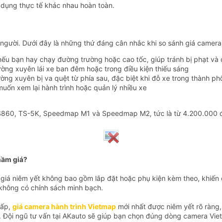
 dụng thực tế khác nhau hoàn toàn.
i người. Dưới đây là những thứ đáng cân nhắc khi so sánh giá camer
u bạn hay chạy đường trường hoặc cao tốc, giúp tránh bị phạt và có
ờng xuyên lái xe ban đêm hoặc trong điều kiện thiếu sáng
ờng xuyên bị va quệt từ phía sau, đặc biệt khi đỗ xe trong thành ph
muốn xem lại hành trình hoặc quản lý nhiều xe
 S860, TS-5K, Speedmap M1 và Speedmap M2, tức là từ 4.200.000 đồ
hầm giá?
giá niêm yết không bao gồm lắp đặt hoặc phụ kiện kèm theo, khiến c
 không có chính sách minh bạch.
cấp,
giá camera hành trình Vietmap
mới nhất được niêm yết rõ ràng
. Đội ngũ tư vấn tại AKauto sẽ giúp bạn chọn đúng dòng camera Viet