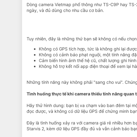
Dòng camera Vietmap phổ thông như TS-C9P hay TS-2K 
ngày, và đủ dùng cho nhu cầu cơ bản.
Tuy nhiên, đây là những thứ bạn sẽ không có nếu chọn
Không có GPS tích hợp, tức là không ghi lại được 
Không có cảnh báo phạt nguội, một tính năng đ
Cảm biến hình ảnh thế hệ cũ, chất lượng ghi hìn
Không hỗ trợ kết nối app điện thoại để xem lại h
Những tính năng này không phải "sang cho vui". Chúng 
Tình huống thực tế khi camera thiếu tính năng quan 
Hãy thử hình dung: bạn bị va chạm vào ban đêm tại một
đọc được, và không có dữ liệu GPS để chứng minh bạn
Đây là tình huống xảy ra với camera giá rẻ nhiều hơn 
Starvis 2, kèm dữ liệu GPS đầy đủ và vẫn cảnh báo bạ