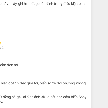
ày, máy ghi hình được, ổn định trong điều kiện ban
t
s 2
 cần đến nó.
 hiện đoạn video quá tối, biển số xe đối phương không
 đồng sẽ ghi lại hình ảnh 3K rõ nét nhờ cảm biến Sony
t.